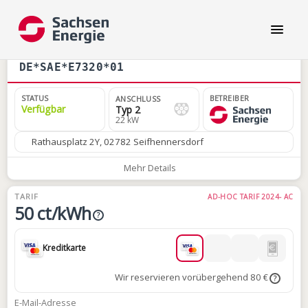
DE*SAE*E7320*01
STATUS
BETREIBER
ANSCHLUSS
Verfügbar
Typ 2
22 kW
Rathausplatz 2Y, 02782 Seifhennersdorf
Mehr Details
TARIF
AD-HOC TARIF 2024- AC
50 ct/kWh
?
Kreditkarte
Wir reservieren vorübergehend 80 €
?
E-Mail-Adresse