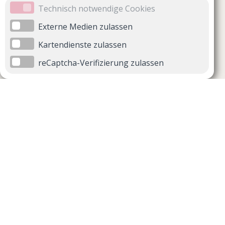
Technisch notwendige Cookies
Externe Medien zulassen
Kartendienste zulassen
reCaptcha-Verifizierung zulassen
Unternehmen
Support
Über uns
Impressum
Häufig gestellte Fragen
AGB und Datenschutz
Verträge hier kündigen