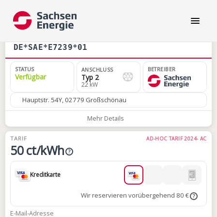
DE*SAE*E7239*01
STATUS
BETREIBER
ANSCHLUSS
Verfügbar
Typ 2
22 kW
Hauptstr. 54Y, 02779 Großschönau
Mehr Details
TARIF
AD-HOC TARIF 2024- AC
50 ct/kWh
?
Kreditkarte
Wir reservieren vorübergehend 80 €
?
E-Mail-Adresse