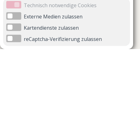
Technisch notwendige Cookies
Externe Medien zulassen
Kartendienste zulassen
reCaptcha-Verifizierung zulassen
Unternehmen
Support
Über uns
Impressum
Häufig gestellte Fragen
AGB und Datenschutz
Verträge hier kündigen