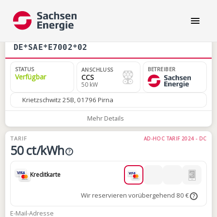
DE*SAE*E7002*02
STATUS
BETREIBER
ANSCHLUSS
Verfügbar
CCS
50 kW
Krietzschwitz 25B, 01796 Pirna
Mehr Details
TARIF
AD-HOC TARIF 2024 - DC
50 ct/kWh
?
Kreditkarte
Wir reservieren vorübergehend 80 €
?
E-Mail-Adresse