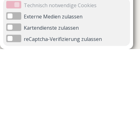
Technisch notwendige Cookies
Externe Medien zulassen
Kartendienste zulassen
reCaptcha-Verifizierung zulassen
Unternehmen
Support
Über uns
Impressum
Häufig gestellte Fragen
AGB und Datenschutz
Verträge hier kündigen