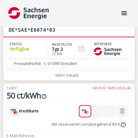
DE*SAE*E6074*03
STATUS
BETREIBER
ANSCHLUSS
Verfügbar
Typ 2
22 kW
Provianthofstr. 1, 01099 Dresden
Mehr Details
TARIF
AD-HOC TARIF 2024- AC
50 ct/kWh
?
Kreditkarte
Wir reservieren vorübergehend 80 €
?
E-Mail-Adresse