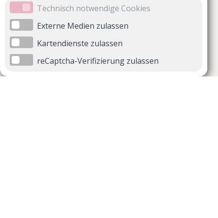
Technisch notwendige Cookies
Externe Medien zulassen
Kartendienste zulassen
reCaptcha-Verifizierung zulassen
Unternehmen
Support
Über uns
Impressum
Häufig gestellte Fragen
AGB und Datenschutz
Verträge hier kündigen