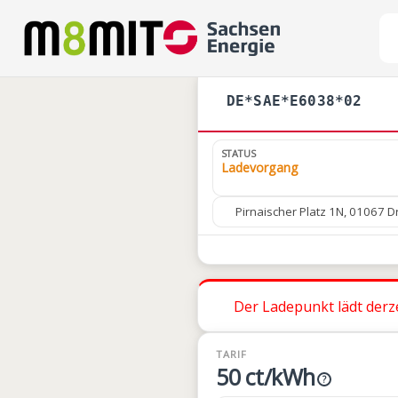
DE*SAE*E6038*02
STATUS
Ladevorgang
Pirnaischer Platz 1N, 01067 
Der Ladepunkt lädt derze
TARIF
50 ct/kWh
?